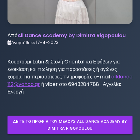
Από
All Dance Academy by Dimitra Rigopoulou
Αναρτήθηκε
17-4-2023
Κουστούμι Latin & Στολή Oriental κ.α Εφήβων για 
ενοικίαση και πωληση για παραστάσεις ή αγώνες 
χορού. Για περισσότερες πληροφορίες e-mail 
alldance
112@yahoo.gr
 ή viber στο 6943284788   Αγγελία: 
Ενεργή
ΔΕΊΤΕ ΤΟ ΠΡΟΦΊΛ ΤΟΥ ΜΈΛΟΥΣ
ALL DANCE ACADEMY BY
DIMITRA RIGOPOULOU