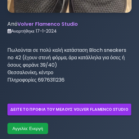
Από
Volver Flamenco Studio
Αναρτήθηκε
17-1-2024
Πωλούνται σε πολύ καλή κατάσταση Bloch sneakers 
no 42 (έχουν στενή φόρμα, άρα κατάλληλα για όσες ή 
όσους φοράνε 39/40)

Θεσσαλονίκη, κέντρο

Πληροφορίες 6976311236
ΔΕΊΤΕ ΤΟ ΠΡΟΦΊΛ ΤΟΥ ΜΈΛΟΥΣ
VOLVER FLAMENCO STUDIO
Αγγελία:
Ενεργή