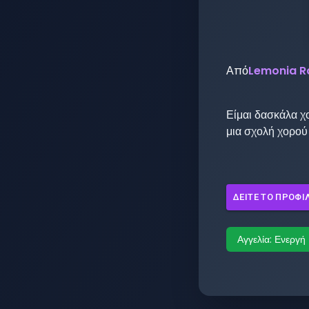
Από
Lemonia Ra
Είμαι δασκάλα χ
μια σχολή χορού
ΔΕΊΤΕ ΤΟ ΠΡΟΦΊ
Αγγελία:
Ενεργή