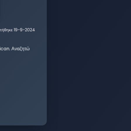
τήθηκε
19-9-2024
ican. Αναζητώ 