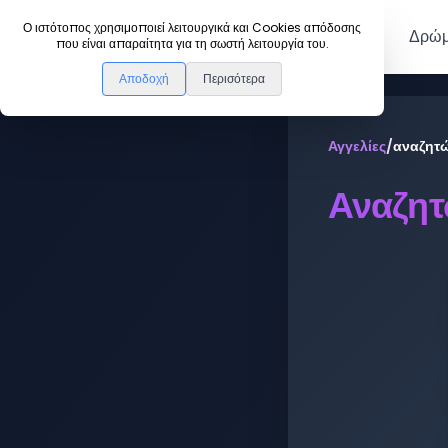
DanceLink
Ο ιστότοπος χρησιμοποιεί λειτουργικά και Cookies απόδοσης
Μέλη
Δρώμ
που είναι απαραίτητα για τη σωστή λειτουργία του.
Αποδοχή
Περισότερα
Αγγελίες
/
αναζητώ
Αναζητ