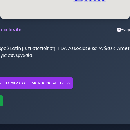
failovits
Αναρ
ορού Latin με πιστοποίηση ITDA Associate και γνώσεις Amer
 για συνεργασία.
Λ ΤΟΥ ΜΈΛΟΥΣ
LEMONIA RAFAILOVITS