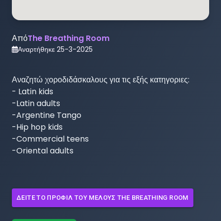
Από
The Breathing Room
Αναρτήθηκε
25-3-2025
Αναζητώ χοροδιδάσκαλους για τις εξής κατηγοριες:

- Latin kids 

-Latin adults

-Argentine Tango

-Hip hop kids

-Commercial teens

-Oriental adults
ΔΕΊΤΕ ΤΟ ΠΡΟΦΊΛ ΤΟΥ ΜΈΛΟΥΣ
THE BREATHING ROOM