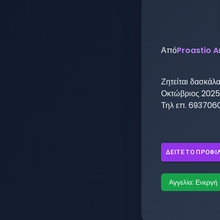
Από
Proastio A
Ζητείται δασκάλα
Οκτώβριος 2025-
Τηλ επ. 693706
ΔΕΊΤΕ ΤΟ ΠΡΟΦΊ
Αγγελία:
Ενεργή