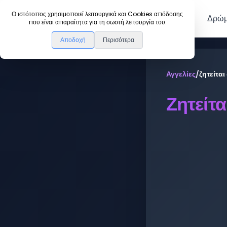
DanceLink
Ο ιστότοπος χρησιμοποιεί λειτουργικά και Cookies απόδοσης
Μέλη
Δρώμ
που είναι απαραίτητα για τη σωστή λειτουργία του.
Αποδοχή
Περισότερα
Αγγελίες
/
ζητείτα
Ζητείτ