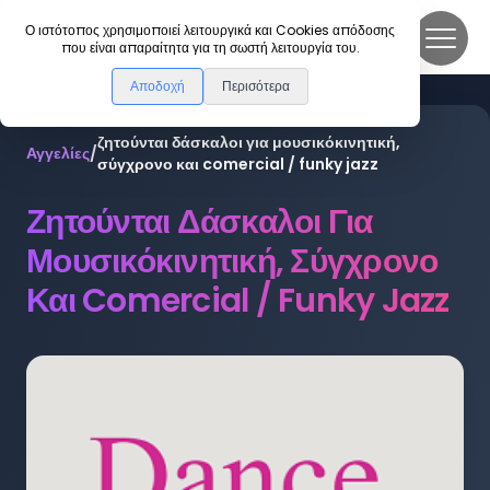
DanceLink
Ο ιστότοπος χρησιμοποιεί λειτουργικά και Cookies απόδοσης
που είναι απαραίτητα για τη σωστή λειτουργία του.
Αποδοχή
Περισότερα
ζητούνται δάσκαλοι για μουσικόκινητική,
Αγγελίες
/
σύγχρονο και comercial / funky jazz
Ζητούνται Δάσκαλοι Για
Μουσικόκινητική, Σύγχρονο
Και Comercial / Funky Jazz