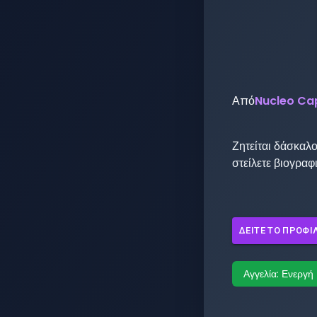
Από
Nucleo Ca
Ζητείται δάσκαλ
στείλετε βιογραφ
ΔΕΊΤΕ ΤΟ ΠΡΟΦΊ
Αγγελία:
Ενεργή