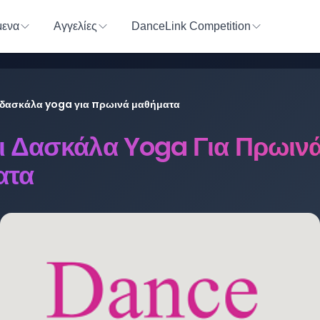
ενα
Αγγελίες
DanceLink Competition
ι δασκάλα yoga για πρωινά μαθήματα
αι Δασκάλα Yoga Για Πρωιν
ατα