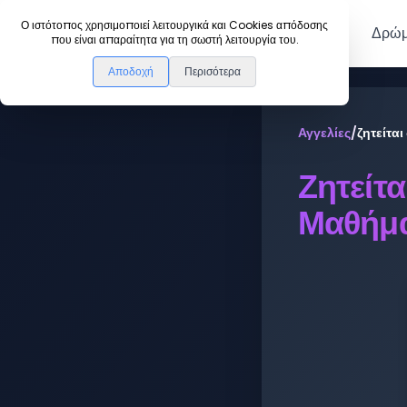
DanceLink
Ο ιστότοπος χρησιμοποιεί λειτουργικά και Cookies απόδοσης
Μέλη
Δρώμ
που είναι απαραίτητα για τη σωστή λειτουργία του.
Αποδοχή
Περισότερα
Αγγελίες
/
ζητείτα
Ζητείτ
Μαθήμ