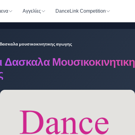
ενα
Αγγελίες
DanceLink Competition
ι δασκαλα μουσικοκινητικης αγωγης
αι Δασκαλα Μουσικοκινητικ
ς