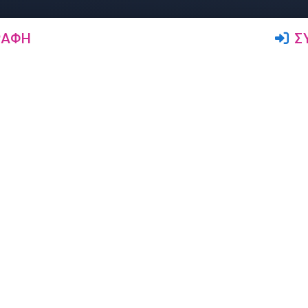
ΡΑΦΉ
Σ
Ακολουθήστε μας
Δρώμενα
Αγγελίες
Σεμινάρια
Ζήτηση Δασκάλων
Παραστάσεις
Πώληση Ειδών Χορού