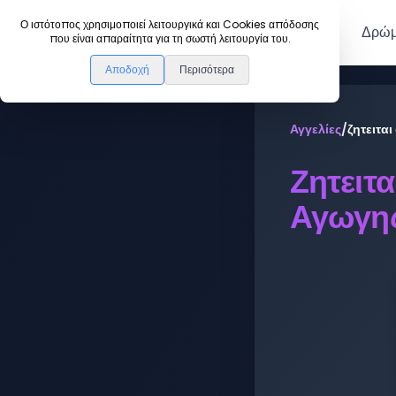
DanceLink
Ο ιστότοπος χρησιμοποιεί λειτουργικά και Cookies απόδοσης
Μέλη
Δρώμ
που είναι απαραίτητα για τη σωστή λειτουργία του.
Αποδοχή
Περισότερα
Αγγελίες
/
ζητειτα
Ζητειτ
Αγωγη