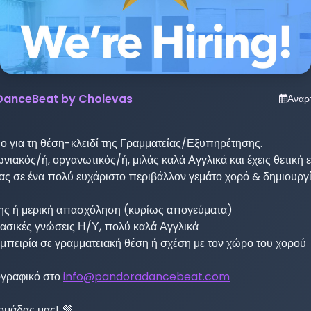
anceBeat by Cholevas
Αναρ
ο για τη θέση-κλειδί της Γραμματείας/Εξυπηρέτησης.

ωνιακός/ή, οργανωτικός/ή, μιλάς καλά Αγγλικά και έχεις θετική εν
ας σε ένα πολύ ευχάριστο περιβάλλον γεμάτο χορό & δημιουργία
ης ή μερική απασχόληση (κυρίως απογεύματα)

βασικές γνώσεις Η/Υ, πολύ καλά Αγγλικά

 εμπειρία σε γραμματειακή θέση ή σχέση με τον χώρο του χορού

ογραφικό στο 
info@pandoradancebeat.com
 ομάδας μας! 💜