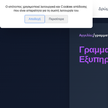
DanceLink
Ο ιστότοπος χρησιμοποιεί λειτουργικά και Cookies απόδοσης
Μέλη
Δρώμ
που είναι απαραίτητα για τη σωστή λειτουργία του.
Αποδοχή
Περισότερα
Αγγελίες
/
γραμματ
Γραμμα
Εξυπη