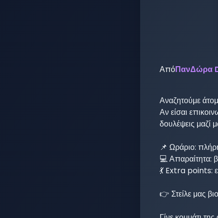
Από
ΠανΔώρα D
Αναζητούμε άτομ
Αν είσαι επικοιν
δουλέψεις μαζί μ
📌 Ωράριο: πλήρ
💻 Απαραίτητα: 
💃 Extra points:
👉 Στείλε μας βι
Γίνε κομμάτι της