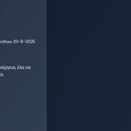
τήθηκε
20-8-2025
έργεια, έλα να 
.
