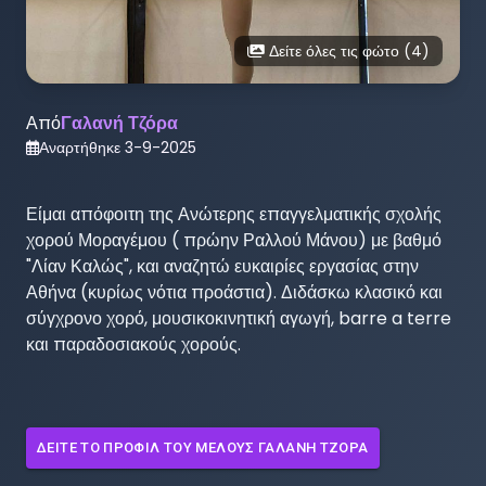
Δείτε όλες τις φώτο (
4
)
Από
Γαλανή Τζόρα
Αναρτήθηκε
3-9-2025
Είμαι απόφοιτη της Ανώτερης επαγγελματικής σχολής 
χορού Μοραγέμου ( πρώην Ραλλού Μάνου) με βαθμό 
"Λίαν Καλώς", και αναζητώ ευκαιρίες εργασίας στην 
Αθήνα (κυρίως νότια προάστια). Διδάσκω κλασικό και 
σύγχρονο χορό, μουσικοκινητική αγωγή, barre a terre 
και παραδοσιακούς χορούς. 
ΔΕΊΤΕ ΤΟ ΠΡΟΦΊΛ ΤΟΥ ΜΈΛΟΥΣ
ΓΑΛΑΝΉ ΤΖΌΡΑ