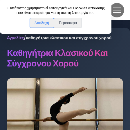
DanceLink
Ο ιστότοπος χρησιμοποιεί λειτουργικά και Cookies απόδοσης
που είναι απαραίτητα για τη σωστή λειτουργία του.
Αποδοχή
Περισότερα
Αγγελίες
/
καθηγήτρια κλασικού και σύγχρονου χορού
Καθηγήτρια Κλασικού Και
Σύγχρονου Χορού