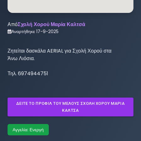
Από
Σχολή Χορού Μαρία Καλτσά
Αναρτήθηκε
17-9-2025
Ζητείται δασκάλα AERIAL για Σχολή Χορού στα

Άνω Λιόσια. 

Τηλ. 6974944751
ΔΕΊΤΕ ΤΟ ΠΡΟΦΊΛ ΤΟΥ ΜΈΛΟΥΣ
ΣΧΟΛΉ ΧΟΡΟΎ ΜΑΡΊΑ
ΚΑΛΤΣΆ
Αγγελία:
Ενεργή