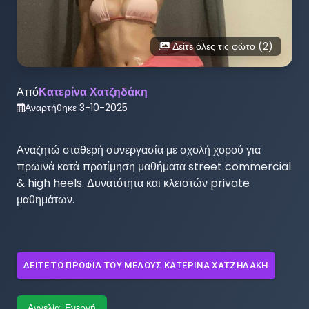
Δείτε όλες τις φώτο (
2
)
Από
Κατερίνα Χατζηδάκη
Αναρτήθηκε
3-10-2025
Αναζητώ σταθερή συνεργασία με σχολή χορού για 
πρωινά κατά προτίμηση μαθήματα street commercial 
& high heels. Δυνατότητα και κλειστών private 
μαθημάτων.
ΔΕΊΤΕ ΤΟ ΠΡΟΦΊΛ ΤΟΥ ΜΈΛΟΥΣ
ΚΑΤΕΡΊΝΑ ΧΑΤΖΗΔΆΚΗ
Αγγελία:
Ενεργή