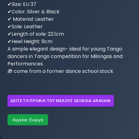
✔Size: EU 37

✔Color: Silver & Black

✔ Material: Leather

✔Sole: Leather 

✔Length of sole: 22.1cm

✔Heel Height: 9cm

A simple elegant design- ideal for young Tango 
dancers in Tango competition for Milongas and 
Performances.

🎁 come from a former dance school stock
ΔΕΊΤΕ ΤΟ ΠΡΟΦΊΛ ΤΟΥ ΜΈΛΟΥΣ
GEORGIA ARAVANI
Αγγελία:
Ενεργή