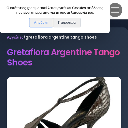
DanceLink
Ο ιστότοπος χρησιμοποιεί λειτουργικά και Cookies απόδοσης
που είναι απαραίτητα για τη σωστή λειτουργία του.
Αποδοχή
Περισότερα
Αγγελίες
/
gretaflora argentine tango shoes
Gretaflora Argentine Tango
Shoes