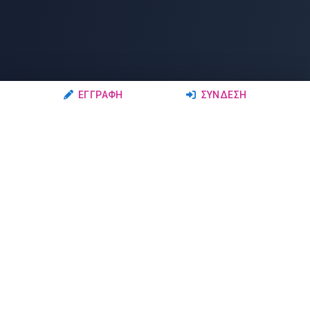
ΕΓΓΡΑΦΉ
ΣΎΝΔΕΣΗ
Ακολουθήστε μας
Μέλη
Δρώμενα
Σχολές Χορού
Σεμινάρια
Δάσκαλοι-Χορευτές
Παραστάσεις
Ερασιτέχνες-Μαθητές
Μαθήματα