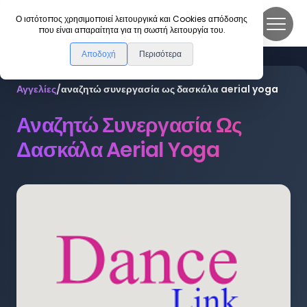
DanceLink
Ο ιστότοπος χρησιμοποιεί λειτουργικά και Cookies απόδοσης
που είναι απαραίτητα για τη σωστή λειτουργία του.
Αποδοχή
Περισότερα
Αγγελίες
/
αναζητώ συνεργασία ως δασκάλα aerial yoga
Αναζητώ Συνεργασία Ως
Δασκάλα Aerial Yoga