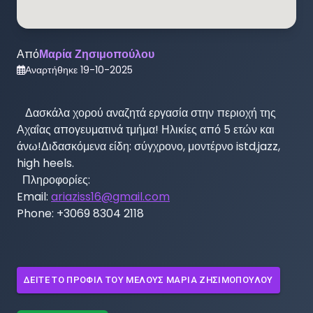
Από
Μαρία Ζησιμοπούλου
Αναρτήθηκε
19-10-2025
   Δασκάλα χορού αναζητά εργασία στην περιοχή της 
Αχαΐας απογευματινά τμήμα! Ηλικίες από 5 ετών και 
άνω!Διδασκόμενα είδη: σύγχρονο, μοντέρνο istd,jazz, 
high heels.

  Πληροφορίες:

Email: 
ariaziss16@gmail.com
Phone: +3069 8304 2118
ΔΕΊΤΕ ΤΟ ΠΡΟΦΊΛ ΤΟΥ ΜΈΛΟΥΣ
ΜΑΡΊΑ ΖΗΣΙΜΟΠΟΎΛΟΥ