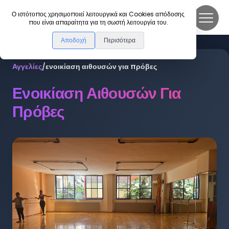
DanceLink
Ο ιστότοπος χρησιμοποιεί λειτουργικά και Cookies απόδοσης
που είναι απαραίτητα για τη σωστή λειτουργία του.
Αποδοχή
Περισότερα
Αγγελίες
/
ενοικίαση αιθουσών για πρόβες
Ενοικίαση Αιθουσών Για
Πρόβες