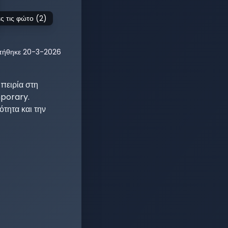
ς τις φώτο (
2
)
τήθηκε
20-3-2026
πειρία στη 
porary. 
ητα και την 