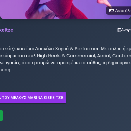
Δείτε όλε
keitze
Αναρ
ισκεΐτζε και είμαι Δασκάλα Χορού & Performer. Με πολυετή εμ
δικεύομαι στα στυλ High Heels & Commercial, Aerial, Contem
νεργασίες όπου μπορώ να προσφέρω το πάθος, τη δημιουργικότ
ρτιση.
Λ ΤΟΥ ΜΈΛΟΥΣ
MARINA KISKEITZE