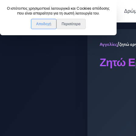
DanceLink
Ο ιστότοπος χρησιμοποιεί λειτουργικά και Cookies απόδοσης
Μέλη
Δρώμ
που είναι απαραίτητα για τη σωστή λειτουργία του.
Αποδοχή
Περισότερα
Αγγελίες
/
ζητώ ερ
Ζητώ Ε