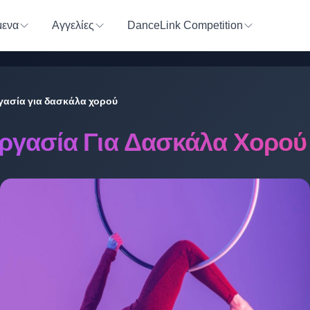
ενα
Αγγελίες
DanceLink Competition
γασία για δασκάλα χορού
ργασία Για Δασκάλα Χορού