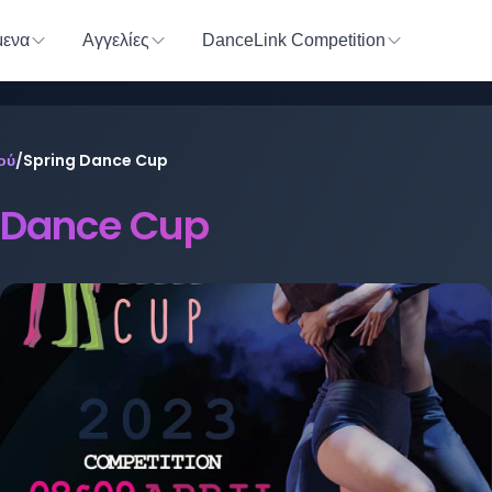
ενα
Αγγελίες
DanceLink Competition
ού
/
Spring Dance Cup
 Dance Cup