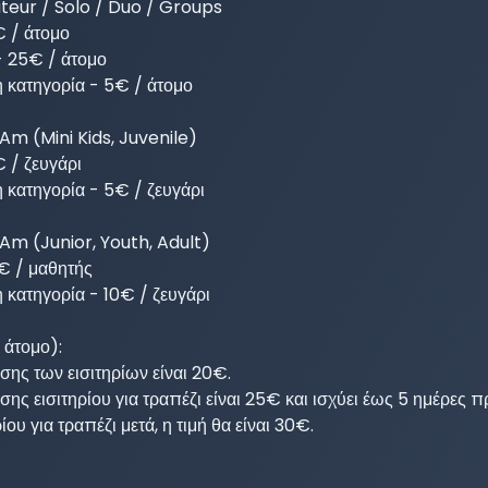
eur / Solo / Duo / Groups

€ / άτομο

- 25€ / άτομο

 κατηγορία - 5€ / άτομο

Am (Mini Kids, Juvenile)

 / ζευγάρι

 κατηγορία - 5€ / ζευγάρι

Am (Junior, Youth, Adult)

€ / μαθητής

 κατηγορία - 10€ / ζευγάρι

άτομο):

ης των εισιτηρίων είναι 20€.

ς εισιτηρίου για τραπέζι είναι 25€ και ισχύει έως 5 ημέρες πρ
ίου για τραπέζι μετά, η τιμή θα είναι 30€.