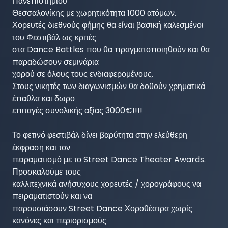
Πανεπιστημίου

Θεσσαλονίκης με χωρητικότητα 1000 ατόμων.

Χορευτές διεθνούς φήμης θα είναι βασική καλεσμένοι 
του Φεστιβάλ ως κριτές

στα Dance Battles που θα πραγματοποιηθούν και θα 
παραδώσουν σεμινάρια

χορού σε όλους τους ενδιαφερομένους.

Στους νικητές των διαγωνισμών θα δοθούν χρηματικά 
έπαθλα και δωρο

επιταγές συνολικής αξίας 3000€!!!!

Το φετινό φεστιβάλ δίνει βαρύτητα στην ελεύθερη 
έκφραση και τον

πειραματισμό με το Street Dance Theater Awards. 
Προσκαλούμε τους

καλλιτεχνικά ανήσυχους χορευτές / χορογράφους να 
πειραματιστούν και να

παρουσιάσουν Street Dance Χοροθέατρα χωρίς 
κανόνες και περιορισμούς
