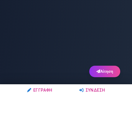
Αίτηση
ΕΓΓΡΑΦΉ
ΣΎΝΔΕΣΗ
Ακολουθήστε μας