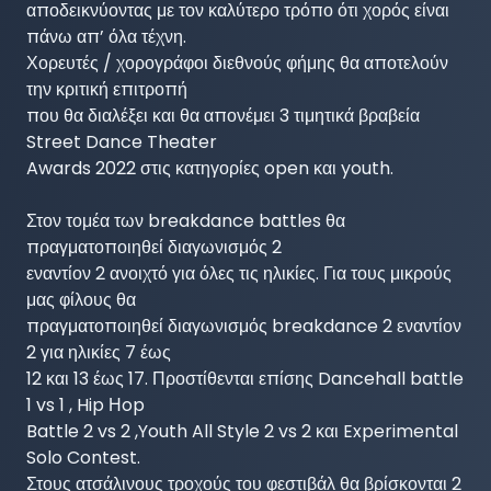
αποδεικνύοντας με τον καλύτερο τρόπο ότι χορός είναι 
πάνω απ’ όλα τέχνη.

Χορευτές / χορογράφοι διεθνούς φήμης θα αποτελούν 
την κριτική επιτροπή

που θα διαλέξει και θα απονέμει 3 τιμητικά βραβεία 
Street Dance Theater

Awards 2022 στις κατηγορίες open και youth.

Στον τομέα των breakdance battles θα 
πραγματοποιηθεί διαγωνισμός 2

εναντίον 2 ανοιχτό για όλες τις ηλικίες. Για τους μικρούς 
μας φίλους θα

πραγματοποιηθεί διαγωνισμός breakdance 2 εναντίον 
2 για ηλικίες 7 έως

12 και 13 έως 17. Προστίθενται επίσης Dancehall battle 
1 vs 1 , Hip Ηop

Battle 2 vs 2 ,Youth All Style 2 vs 2 και Experimental 
Solo Contest.

Στους ατσάλινους τροχούς του φεστιβάλ θα βρίσκονται 2 