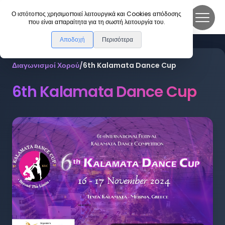
DanceLink
Ο ιστότοπος χρησιμοποιεί λειτουργικά και Cookies απόδοσης
που είναι απαραίτητα για τη σωστή λειτουργία του.
Αποδοχή
Περισότερα
Διαγωνισμοί Χορού
/
6th Kalamata Dance Cup
6th Kalamata Dance Cup