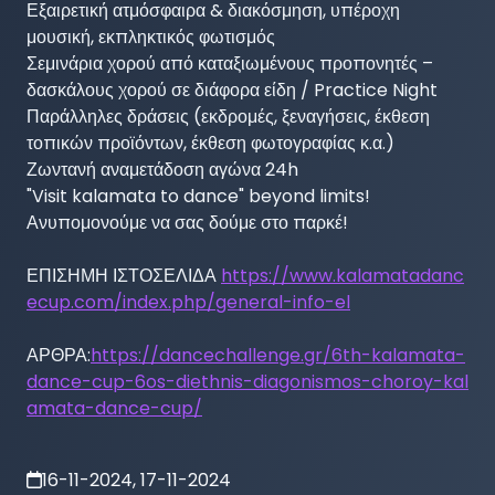
Εξαιρετική ατμόσφαιρα & διακόσμηση, υπέροχη 
μουσική, εκπληκτικός φωτισμός

Σεμινάρια χορού από καταξιωμένους προπονητές – 
δασκάλους χορού σε διάφορα είδη / Practice Night

Παράλληλες δράσεις (εκδρομές, ξεναγήσεις, έκθεση 
τοπικών προϊόντων, έκθεση φωτογραφίας κ.α.)

Ζωντανή αναμετάδοση αγώνα 24h

"Visit kalamata to dance" beyond limits! 
Ανυπομονούμε να σας δούμε στο παρκέ!

ΕΠΙΣΗΜΗ ΙΣΤΟΣΕΛΙΔΑ 
https://www.kalamatadanc
ecup.com/index.php/general-info-el
ΑΡΘΡΑ:
https://dancechallenge.gr/6th-kalamata-
dance-cup-6os-diethnis-diagonismos-choroy-kal
amata-dance-cup/
16-11-2024, 17-11-2024