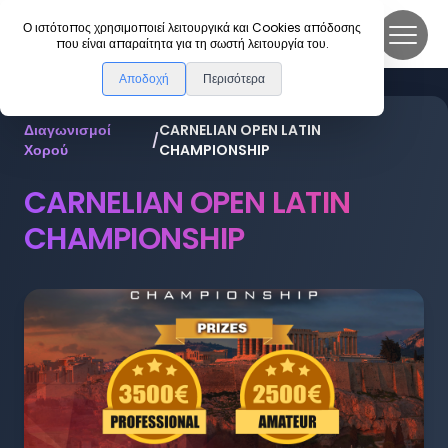
DanceLink
Ο ιστότοπος χρησιμοποιεί λειτουργικά και Cookies απόδοσης
που είναι απαραίτητα για τη σωστή λειτουργία του.
Αποδοχή
Περισότερα
Διαγωνισμοί
CARNELIAN OPEN LATIN
/
Χορού
CHAMPIONSHIP
CARNELIAN OPEN LATIN
CHAMPIONSHIP