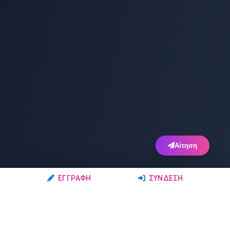
Αίτηση
ΕΓΓΡΑΦΉ
ΣΎΝΔΕΣΗ
Ακολουθήστε μας