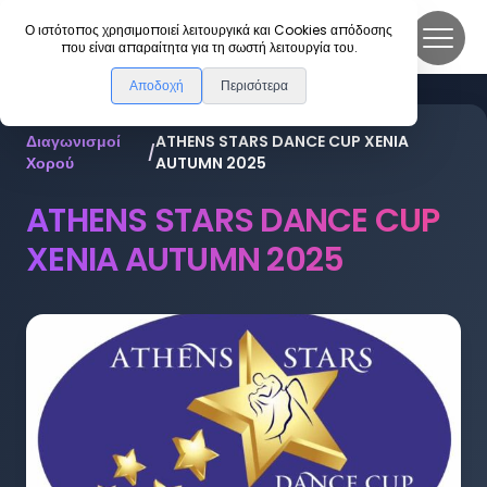
DanceLink
Ο ιστότοπος χρησιμοποιεί λειτουργικά και Cookies απόδοσης
που είναι απαραίτητα για τη σωστή λειτουργία του.
Αποδοχή
Περισότερα
Διαγωνισμοί
ATHENS STARS DANCE CUP XENIA
/
Χορού
AUTUMN 2025
ATHENS STARS DANCE CUP
XENIA AUTUMN 2025