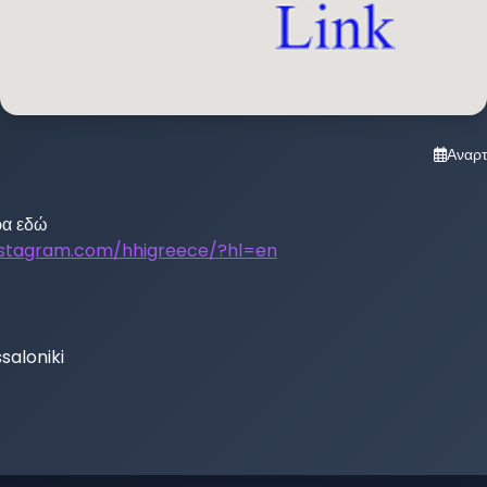
Αναρ
nstagram.com/hhigreece/?hl=en
saloniki