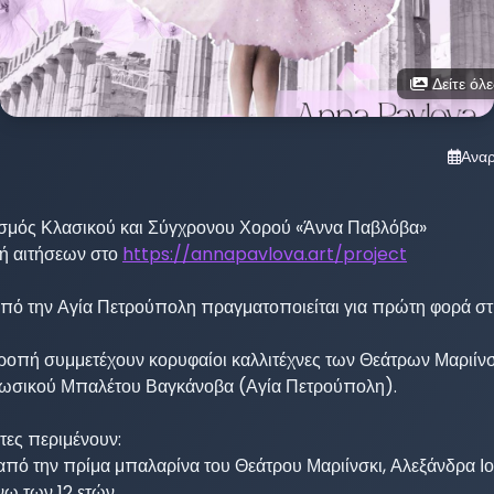
Δείτε όλε
Ανα
σμός Κλασικού και Σύγχρονου Χορού «Άννα Παβλόβα»

ή αιτήσεων στο 
https://annapavlova.art/project
πό την Αγία Πετρούπολη πραγματοποιείται για πρώτη φορά στ
τροπή συμμετέχουν κορυφαίοι καλλιτέχνες των Θεάτρων Μαριίνσκ
ωσικού Μπαλέτου Βαγκάνοβα (Αγία Πετρούπολη).

ες περιμένουν:

πό την πρίμα μπαλαρίνα του Θεάτρου Μαριίνσκι, Αλεξάνδρα Ιοσι
ω των 12 ετών
