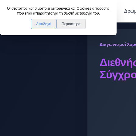
DanceLink
Ο ιστότοπος χρησιμοποιεί λειτουργικά και Cookies απόδοσης
Μέλη
Δρώμ
που είναι απαραίτητα για τη σωστή λειτουργία του.
Αποδοχή
Περισότερα
Διαγωνισμοί Χορ
Διεθνή
Σύγχρο