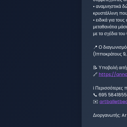
• αναμνηστικά δώ
κρυστάλλινη που
• ειδικά για το
μεταθανάτια μάσ
με τα σχέδια του
📍 Ο διαγωνισμό
(Ιπποκράτους 9,
📝 Υποβολή αιτή
🔗 
https://anna
ℹ️ Περισσότερες 
📞 695 5841855

✉️ 
artballetbe
Διοργανωτής: Ar