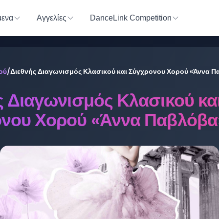
ενα
Αγγελίες
DanceLink Competition
ού
/
Διεθνής Διαγωνισμός Κλασικού και Σύγχρονου Χορού «Άννα 
ς Διαγωνισμός Κλασικού κα
νου Χορού «Άννα Παβλόβα