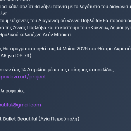
ρα: κάθε σολίστ θα λάβει τσάντα με το λογότυπο του διαγωνισμ
έντ

υς συμμετέχοντες του Διαγωνισμού «Άννα Παβλόβα» θα παρουσιασ
κα της Άννας Παβλόβα και το κοστούμι του «Κύκνου», δημιουρ
 θρυλικού καλλιτέχνη Λεόν Μπακστ

ς θα πραγματοποιηθεί στις 14 Μαΐου 2026 στο Θέατρο Ακροπόλ
 Αθήνα 106 79)

σεων έως 14 Απριλίου μέσω της επίσημης ιστοσελίδας:

pavlova.art/project
πληροφορίες:

autiful@gmail.com
t Ballet Beautiful (Αγία Πετρούπολη)