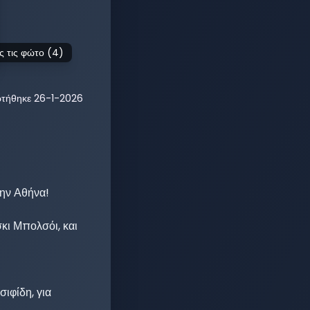
ς τις φώτο (
4
)
ρτήθηκε
26-1-2026
ην Αθήνα!

ι Μπολσόι, και 
φίδη, για 