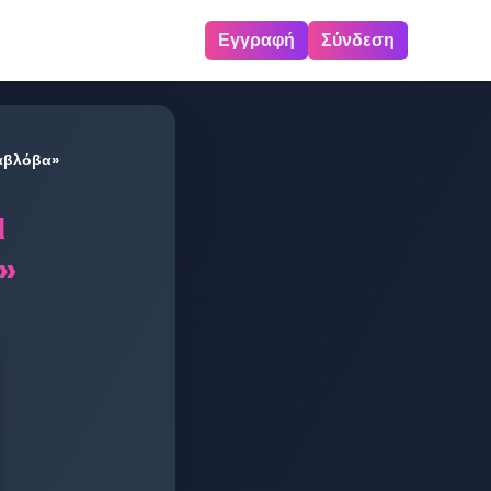
Εγγραφή
Σύνδεση
Παβλόβα»
ι
»