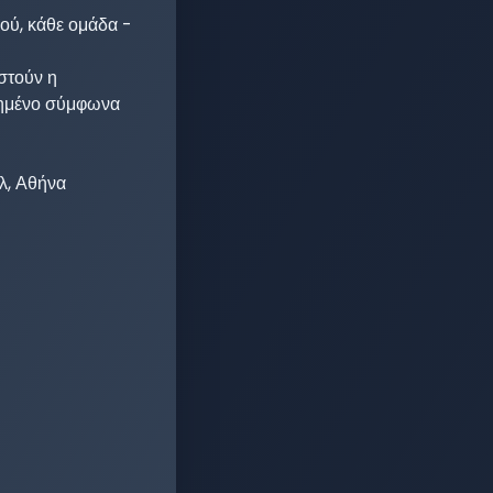
ού, κάθε ομάδα - 
τούν η 
γημένο σύμφωνα 
, Αθήνα
