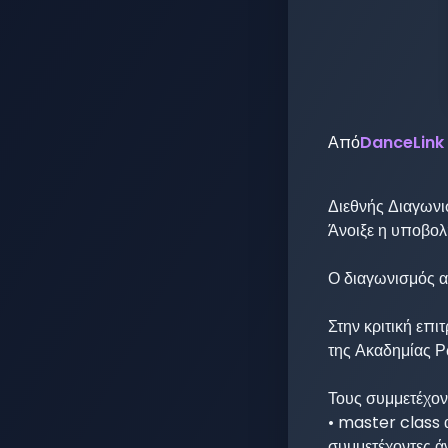
Από
DanceLink
Διεθνής Διαγωνι
Άνοιξε η υποβολ
Ο διαγωνισμός α
Στην κριτική επι
της Ακαδημίας Ρ
Τους συμμετέχοντ
• master class α
συμμετέχοντες άν