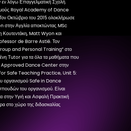
 εν λόγω Επαγγελματική Σχολή.
νισμούς Royal Academy of Dance
 Τον Οκτώβριο του 2015 ολοκλήρωσε
on στην Αγγλία αποκτώντας MSc
νη Κουτεντάκη, Matt Wyon και
rofessor de Barre Astié. Τον
Group and Personal Training” στο
μένη Τutor για τα όλα τα μαθήματα που
σε Approved Dance Center στην
for Safe Teaching Practice, Unit 5:
του οργανισμού Safe in Dance
σπουδών του οργανισμού. Είναι
να στην Υγιή και Ασφαλή Πρακτική
ίρα στο χώρο της διδασκαλίας