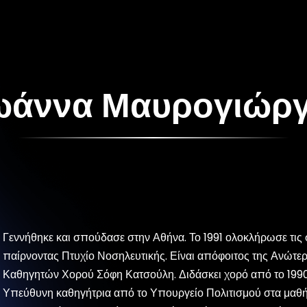
ω
ά
ν
ν
α
Μ
α
υ
ρ
ο
γ
ι
ώ
ρ
Γεννήθηκε και σπούδασε στην Αθήνα. Το 1991 ολοκλήρωσε τις
παίρνοντας Πτυχίο Νοσηλευτικής. Είναι απόφοιτος της Ανώτε
Καθηγητών Χορού Σόφη Κατσούλη. Διδάσκει χορό από το 1990
Υπεύθυνη καθηγήτρια από το Υπουργείο Πολιτισμού στα μαθή