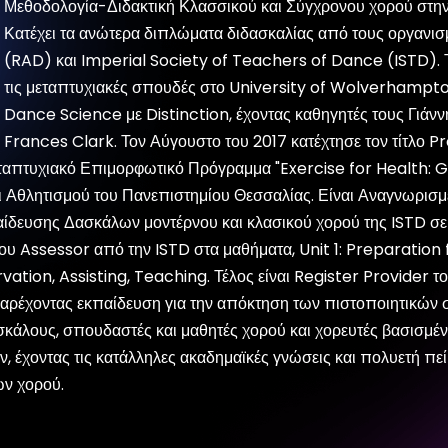
Μεθοδολογία-Διδακτική Κλασσικού και Σύγχρονου χορού στην
Κατέχει τα ανώτερα διπλώματα διδασκαλίας από τους οργα
(RAD) και Imperial Society of Teachers of Dance (ISTD).
τις μεταπτυχιακές σπουδές στο University of Wolverhampt
Dance Science με Distinction, έχοντας καθηγητές τους Γιάν
Frances Clark. Τον Αύγουστο του 2017 κατέχτησε τον τίτλο P
εταπτυχιακό Επιμορφωτικό Πρόγραμμα "Exercise for Health: 
ι Αθλητισμού του Πανεπιστημίου Θεσσαλίας. Είναι Αναγνωρισ
αίδευσης Δασκάλων μοντέρνου και κλασικού χορού της ISTD 
του Assessor από την ISTD στα μαθήματα, Unit 1: Preparation 
ation, Assisting, Teaching. Τέλος είναι Register Provider 
αρέχοντας εκπαίδευση για την απόκτηση των πιστοποιητικών 
ασκάλους, σπουδαστές και μαθητές χορού και χορευτές βασισμέ
, έχοντας τις κατάλληλες ακαδημαϊκές γνώσεις και πολυετή πε
ών χορού.