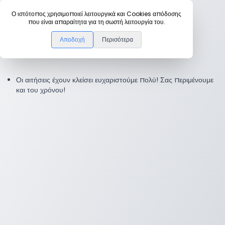
Ο ιστότοπος χρησιμοποιεί λειτουργικά και Cookies απόδοσης
Αρχική
που είναι απαραίτητα για τη σωστή λειτουργία του.
Αποδοχή
Περισότερα
Αίτηση Συμμετοχής
Οι αιτήσεις έχουν κλείσει ευχαριστούμε πολύ! Σας περιμένουμε
και του χρόνου!