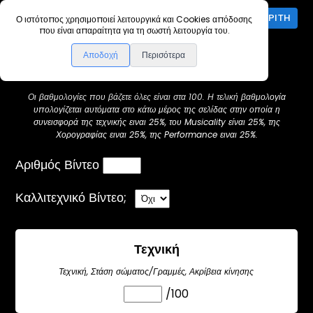
ΕΊΣΟΔΟΣ ΚΡΙΤΉ
Ο ιστότοπος χρησιμοποιεί λειτουργικά και Cookies απόδοσης
που είναι απαραίτητα για τη σωστή λειτουργία του.
Βαθμολoγία
Αποδοχή
Περισότερα
Οι βαθμολογίες που βάζετε όλες είναι στα 100. Η τελική βαθμολογία
υπολογίζεται αυτόματα στο κάτω μέρος της σελίδας στην οποία η
συνεισφορά της τεχνικής ειναι 25%, του Musicality είναι 25%, της
Χορογραφίας ειναι 25%, της Performance ειναι 25%.
Αριθμός Βίντεο
Καλλιτεχνικό Βίντεο;
Τεχνική
Τεχνική, Στάση σώματος/Γραμμές, Ακρίβεια κίνησης
/100