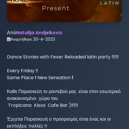
Από
Natalija Andjelkovic
Αναρτήθηκε
20-4-2023
Dance Stories with Fever Reloaded latin party ‼️‼️‼️

Every Friday ‼️

Same Place ❗️ New Sensation ❗️

Καθε Παρασκεύη το ραντεβού μας  είναι στον εσωτερικό 
ανακαινισμένο  χώρο του 

 Tropicana  Alsos  Cafe Bar )‼️‼️‼️

Έρχεται Παρασκευή ο προορισμός είναι ένας και οι 
εκπλήξεις πολλές !!
