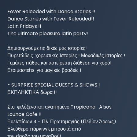
Fever Releoded with Dance Stories !!

Dance Stories with Fever Releoded!!

Latin Fridays !!

The ultimate pleasure latin party!

Δημιουργούμε τις δικές μας ιστορίες!

Πυρετώδεις  χορευτικές Ιστορίες ! Μοναδικές Ιστορίες !

Γεμάτες πάθος και αστείρευτη διάθεση για χορό!

Ετοιμαστείτε  για μαγικές βραδιές !

- SURPRISE SPECIAL GUESTS & SHOWS !

ΕΚΠΛΗΚΤΙΚΑ δώρα !!

Στο  φιλόξενο και αγαπημένο Tropicana   Alsos 
Lounce Cafe !!

Ευελπίδων 4 - Πλ. Πρωτομαγιάς (Πεδίον Άρεως)

Ελεύθερο πάρκινγκ μπροστά από 

την είσοδο του μαγαζιού!
