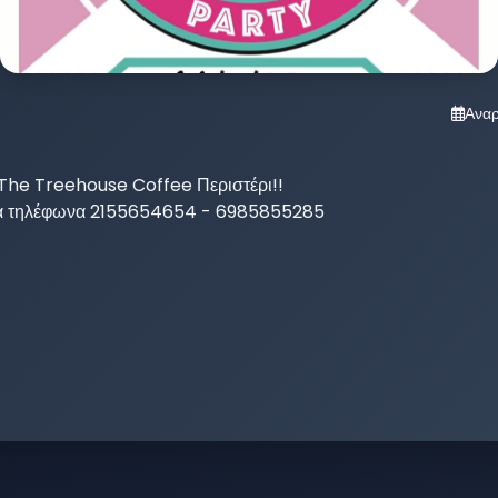
Ανα
 The Treehouse Coffee Περιστέρι!!

τα τηλέφωνα 2155654654 - 6985855285