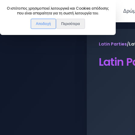
DanceLink
Ο ιστότοπος χρησιμοποιεί λειτουργικά και Cookies απόδοσης
Μέλη
Δρώμ
που είναι απαραίτητα για τη σωστή λειτουργία του.
Αποδοχή
Περισότερα
Latin Parties
/
La
Latin 