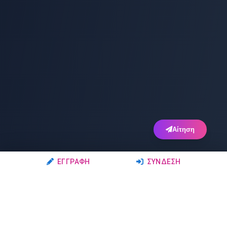
Αίτηση
ΕΓΓΡΑΦΉ
ΣΎΝΔΕΣΗ
Ακολουθήστε μας