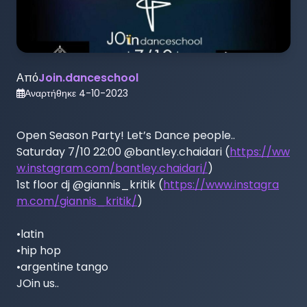
Από
Join.danceschool
Αναρτήθηκε
4-10-2023
Open Season Party! Let’s Dance people..

Saturday 7/10 22:00 @bantley.chaidari (
https://ww
w.instagram.com/bantley.chaidari/
)

1st floor dj @giannis_kritik (
https://www.instagra
m.com/giannis_kritik/
)

•latin

•hip hop

•argentine tango

JOin us..