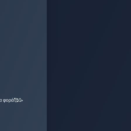
α φορά🥰🥳
