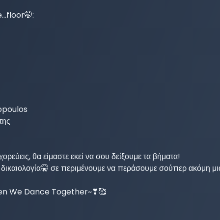
.floor🤭:

opoulos

ης

χορεύεις, θα είμαστε εκεί να σου δείξουμε τα βήματα!

ις δικαιολογία🤫 σε περιμένουμε να περάσουμε σούπερ ακόμη μι
hen We Dance Together~❣🥰
