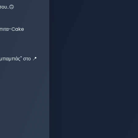
ου..🙃

όπιτα-Cake 
 μπαμπάς" στο 📍