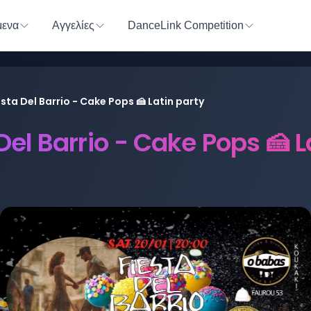
ενα
Αγγελίες
DanceLink Competition
esta Del Barrio - Cake Pops 🍰 Latin party
Del Barrio - Cake Pops 🍰 L