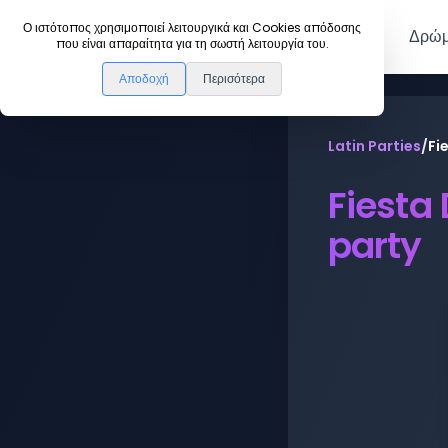
DanceLink
Ο ιστότοπος χρησιμοποιεί λειτουργικά και Cookies απόδοσης
Μέλη
Δρώμ
που είναι απαραίτητα για τη σωστή λειτουργία του.
Αποδοχή
Περισότερα
Latin Parties
/
Fi
Fiesta 
party