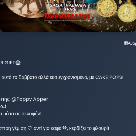
Ανα
 GIFT😱

" αυτό το Σάββατο αλλά εκσυγχρονισμένο, με CAKE POPS!

όπης; @Poppy Apper

..❗

α μέσα σε σελοφάν!

ρη γέμιση 🤍 αντί για καφέ 🤎, κερδίζει το φλουρί!
