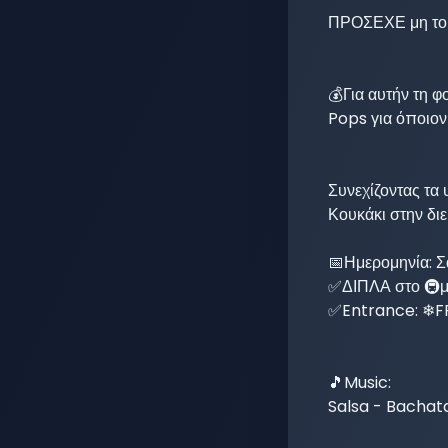
ΠΡΟΣΕΧΕ μη το φα
💰Για αυτήν τη 
Pops για όποιον 
Συνεχίζοντας τα
Κουκάκι στην δι
📅Ημερομηνία: Σ
✅ΔΙΠΛΑ στο 🚇μ
✅Entrance: ❄F
🎵Music:

Salsa - Bachat