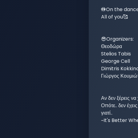
🚻On the dance..
All of you🥰

😎Organizers:

Θεοδώρα

Stelios Tabis

George Cell

Dimitris Kokkin
Γιώργος Κουμιώτ
Αν δεν ξέρεις να 
Οπότε.. δεν έχε
γιατί..

~It's Better W