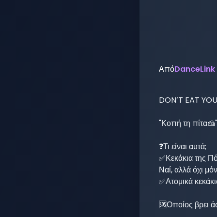
Από
DanceLink
DON’T EAT YOUR
"Κοπή τη πίτα🍰
❓Τι είναι αυτά;

✅Κεκάκια της Π
Ναί, αλλά όχι μόνο
✅Ατομικά κεκάκι
🆘Οποίος βρει άσπ