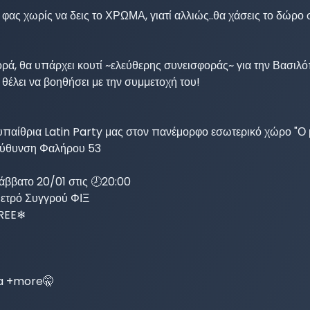
ς χωρίς να δεις το ΧΡΩΜΑ, γιατί αλλιώς..θα χάσεις το δώρο σ
φορά, θα υπάρχει κουτί ~ελεύθερης συνεισφοράς~ για την Βασιλ
θέλει να βοηθήσει με την συμμετοχή του!

 υπαίθρια Latin Party μας στον πανέμορφο εσωτερικό χώρο "Ο
εύθυνση Φαλήρου 53

άββατο 20/01 στις 🕗20:00

ετρό Συγγρού ΦΙΞ

REE❄

a +more🤫
