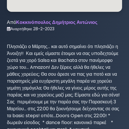
Από
Κοκκινόπουλος Δημήτριος Αντώνιος
Αναρτήθηκε
28-2-2023
Πλησιάζει ο Μάρτης... και αυτό σημαίνει ότι πλησιάζει η 
Άνοιξη!!  Και εμείς είμαστε έτοιμοι να σας υποδεχτούμε 
ζεστά για χορό Salsa και Bachata στον πανέμορφο 
χώρο του... Amazon! Δεν ξέρεις αλλά θα ήθελες να 
μάθεις χορεύεις; Θα σου άρεσε να πας για ποτό και να 
παρατηρείς μία ευχάριστη μεγάλη παρέα να χορεύει 
γεμάτη χαμόγελα; Θα ήθελες να γίνεις μέρος αυτής της 
παρέας και να χορεύεις μαζί μας; Είμαστε εδώ για σένα! 
Σας  περιμένουμε με την παρέα σας την Παρασκευή 3 
Μαρτίου... στις 22:00 θα ξεκινήσουμε δείχνοντας σε σας 
τα basic steps! οπότε...Doors Open στις 22:00! * 
δωρεάν είσοδος  * dance floor: κανονικό παρκέ    * 