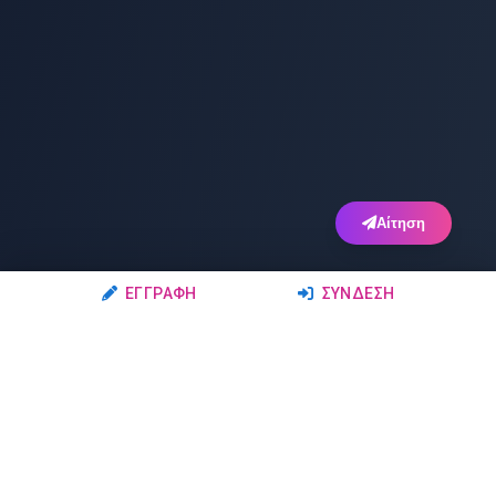
Αίτηση
ΕΓΓΡΑΦΉ
ΣΎΝΔΕΣΗ
Ακολουθήστε μας