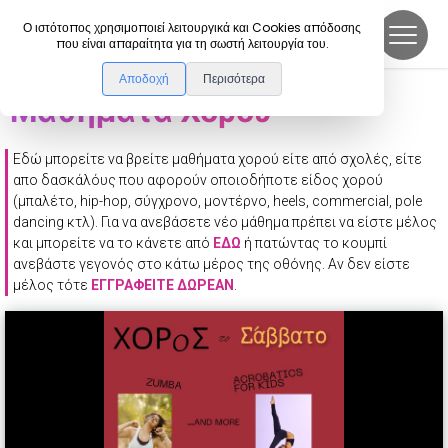
DanceLink
Ο ιστότοπος χρησιμοποιεί λειτουργικά και Cookies απόδοσης
που είναι απαραίτητα για τη σωστή λειτουργία του.
Αποδοχή
Περισότερα
Μαθήματα Χορού
Εδώ μπορείτε να βρείτε μαθήματα χορού είτε από σχολές, είτε
απο δασκάλόυς που αφορούν οποιοδήποτε είδος χορού
(μπαλέτο, hip-hop, σύγχρονο, μοντέρνο, heels, commercial, pole
dancing κτλ). Για να ανεβάσετε νέο μάθημα πρέπει να είστε μέλος
και μπορείτε να το κάνετε από
ΕΔΏ
ή πατώντας το κουμπί
ανεβάστε γεγονός στο κάτω μέρος της οθόνης.
Αν δεν είστε
μέλος τότε
ΕΓΓΡΑΦΕΊΤΕ ΔΩΡΕΆΝ
.