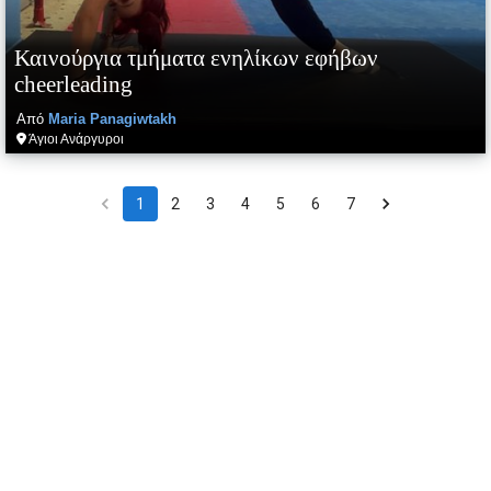
Καινούργια τμήματα ενηλίκων εφήβων
cheerleading
Από
Maria
Panagiwtakh
Άγιοι Ανάργυροι
1
2
3
4
5
6
7