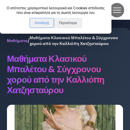
DanceLink
Ο ιστότοπος χρησιμοποιεί λειτουργικά και Cookies απόδοσης
που είναι απαραίτητα για τη σωστή λειτουργία του.
Αποδοχή
Περισότερα
Μαθήματα Κλασικού Μπαλέτου & Σύγχρονου
Μαθήματα
/
χορού από την Καλλιόπη Χατζησταύρου
Μαθήματα Κλασικού
Μπαλέτου & Σύγχρονου
χορού από την Καλλιόπη
Χατζησταύρου