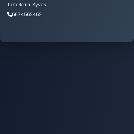
Τοποθεσία:
Kyvos
6974562462