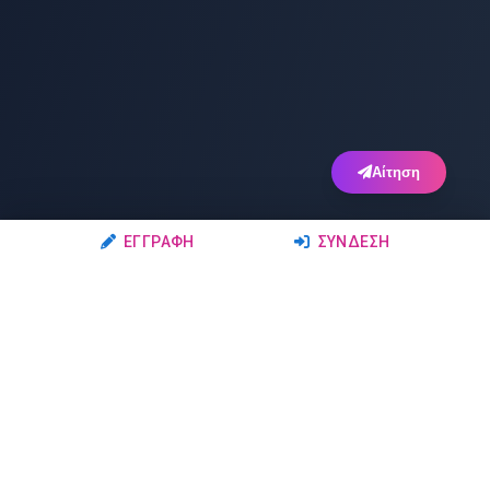
Αίτηση
ΕΓΓΡΑΦΉ
ΣΎΝΔΕΣΗ
Ακολουθήστε μας
Μέλη
Δρώμενα