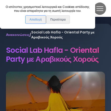
DanceLink
Ο ιστότοπος χρησιμοποιεί λειτουργικά και Cookies απόδοσης
που είναι απαραίτητα για τη σωστή λειτουργία του.
Αποδοχή
Περισότερα
Social Lab Hafla - Oriental Party με
Ανακοινώσεις
/
Αραβικούς Χορούς
Social Lab Hafla - Oriental
Party με Αραβικούς Χορούς