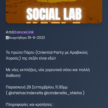
Από
DanceLink
Αναρτήθηκε
19-9-2023
Το πρώτο Πάρτυ (Oriental Party με Αραβικούς 
Χορούς) της σεζόν είναι εδώ! 

Με νέες εκπλήξεις, νέα χορευτικά σόου και πολλή 
διάθεση!

Παρασκευή 29 Σεπτεμβρίου, 11.30μμ

( @shishaclnderella @cinderella_shisha )

Πληροφορίες και κρατήσεις :
