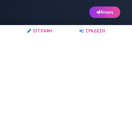
Αίτηση
ΕΓΓΡΑΦΉ
ΣΎΝΔΕΣΗ
Ακολουθήστε μας
Μέλη
Δρώμενα
Σχολές Χορού
Σεμινάρια
Δάσκαλοι-Χορευτές
Παραστάσεις
Ερασιτέχνες-Μαθητές
Μαθήματα
Ομάδες Χορού
Διαγωνισμοί