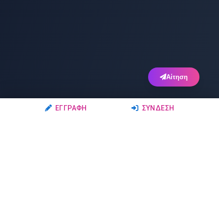
Αίτηση
ΕΓΓΡΑΦΉ
ΣΎΝΔΕΣΗ
Ακολουθήστε μας
Μέλη
Δρώμενα