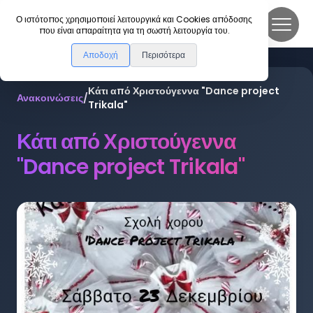
DanceLink
Ο ιστότοπος χρησιμοποιεί λειτουργικά και Cookies απόδοσης
που είναι απαραίτητα για τη σωστή λειτουργία του.
Αποδοχή
Περισότερα
Κάτι από Χριστούγεννα "Dance project
Ανακοινώσεις
/
Trikala"
Κάτι από Χριστούγεννα
"Dance project Trikala"