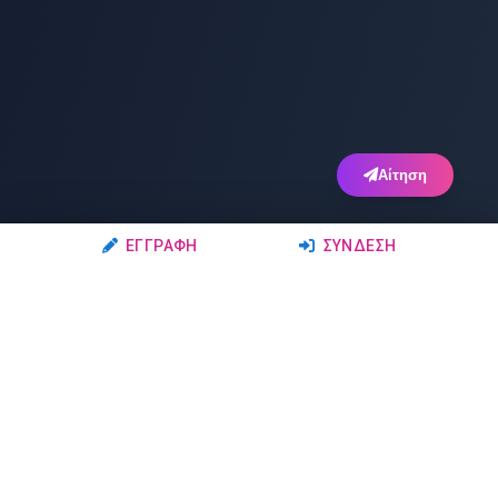
Αίτηση
ΕΓΓΡΑΦΉ
ΣΎΝΔΕΣΗ
Ακολουθήστε μας
Μέλη
Δρώμενα