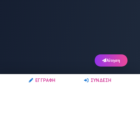
Αίτηση
ΕΓΓΡΑΦΉ
ΣΎΝΔΕΣΗ
Ακολουθήστε μας