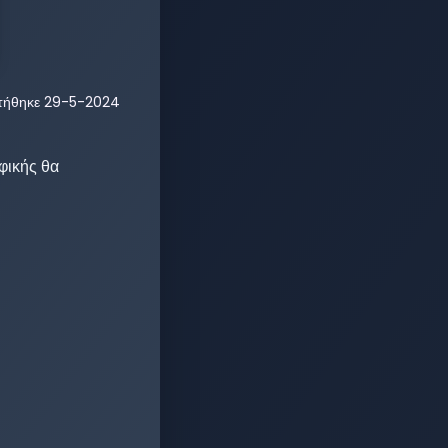
τήθηκε
29-5-2024
ικής θα 