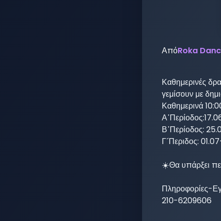
Από
Roka Danc
Καθημερινές δρασ
γεμίσουν με δημι
Καθημερινά 10:00
Α᾽Περίοδος:17.06
Β᾽Περίοδος: 25.0
Γ´Περιδος: 01.07
☀️Θα υπάρξει πε
Πληροφορίες-Εγ
210-6209606