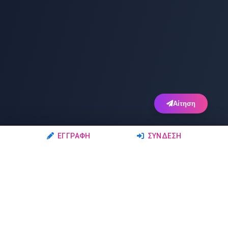
Αίτηση
ΕΓΓΡΑΦΉ
ΣΎΝΔΕΣΗ
Ακολουθήστε μας