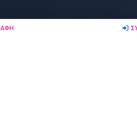
ΡΑΦΉ
Σ
Ακολουθήστε μας
Δρώμενα
Αγγελίες
Σεμινάρια
Ζήτηση Δασκάλων