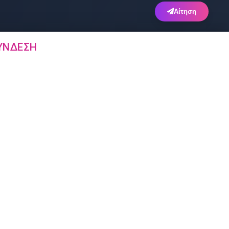
Αίτηση
ΎΝΔΕΣΗ
Άλλα
Άρθρα