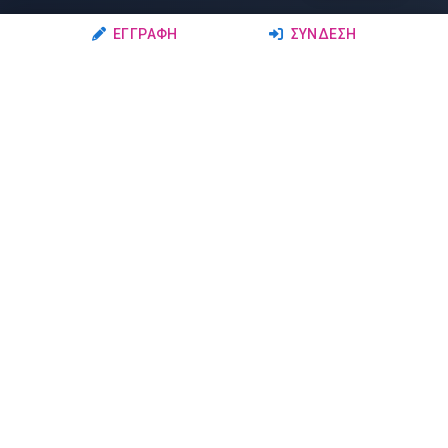
ΕΓΓΡΑΦΉ
ΣΎΝΔΕΣΗ
Ακολουθήστε μας
Μέλη
Δρώμενα
Σχολές Χορού
Σεμινάρια
Δάσκαλοι-Χορευτές
Παραστάσεις
Ερασιτέχνες-Μαθητές
Μαθήματα
Ομάδες Χορού
Διαγωνισμοί
Άλλα
Αγγελίες
Άλλα