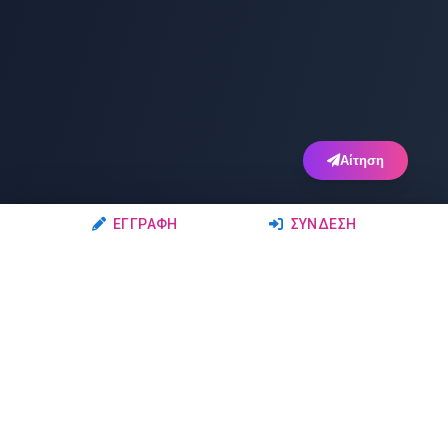
Αίτηση
ΕΓΓΡΑΦΉ
ΣΎΝΔΕΣΗ
Ακολουθήστε μας
Μέλη
Δρώμενα