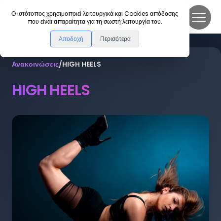
DanceLink
Ο ιστότοπος χρησιμοποιεί λειτουργικά και Cookies απόδοσης
που είναι απαραίτητα για τη σωστή λειτουργία του.
Αποδοχή
Περισότερα
Ανακοινώσεις
/
HIGH HEELS
HIGH HEELS