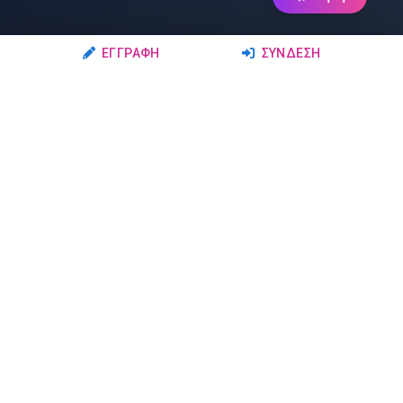
ΕΓΓΡΑΦΉ
ΣΎΝΔΕΣΗ
Ακολουθήστε μας
Μέλη
Δρώμενα
Σχολές Χορού
Σεμινάρια
Δάσκαλοι-Χορευτές
Παραστάσεις
Ερασιτέχνες-Μαθητές
Μαθήματα
Ομάδες Χορού
Διαγωνισμοί
Άλλα