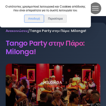
DanceLink
Ο ιστότοπος χρησιμοποιεί λειτουργικά και Cookies απόδοσης
που είναι απαραίτητα για τη σωστή λειτουργία του.
Αποδοχή
Περισότερα
Ανακοινώσεις
/
Tango Party στην Πάρο: Milonga!
Tango Party στην Πάρο:
Milonga!