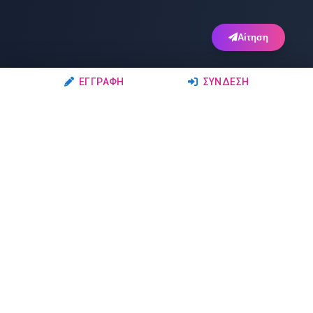
Αίτηση
ΕΓΓΡΑΦΉ
ΣΎΝΔΕΣΗ
Ακολουθήστε μας
Μέλη
Δρώμενα
Σχολές Χορού
Σεμινάρια
Δάσκαλοι-Χορευτές
Παραστάσεις
Ερασιτέχνες-Μαθητές
Μαθήματα
Ομάδες Χορού
Διαγωνισμοί