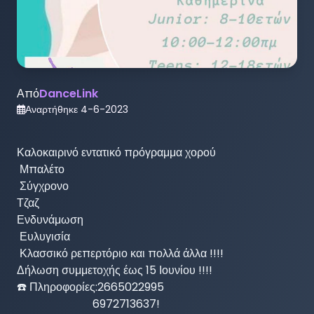
Από
DanceLink
Αναρτήθηκε
4-6-2023
Καλοκαιρινό εντατικό πρόγραμμα χορού

 Μπαλέτο

 Σύγχρονο

Τζαζ

Ενδυνάμωση

 Ευλυγισία

 Κλασσικό ρεπερτόριο και πολλά άλλα !!!!

Δήλωση συμμετοχής έως 15 Ιουνίου !!!!

☎️ Πληροφορίες:2665022995

                           6972713637!
