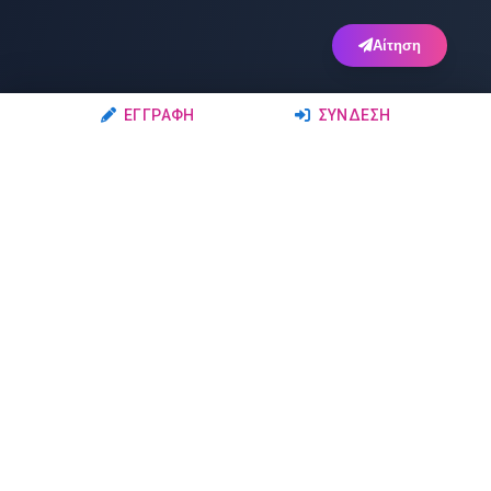
Αίτηση
ΕΓΓΡΑΦΉ
ΣΎΝΔΕΣΗ
Ακολουθήστε μας
Μέλη
Δρώμενα
Σχολές Χορού
Σεμινάρια
Δάσκαλοι-Χορευτές
Παραστάσεις
Ερασιτέχνες-Μαθητές
Μαθήματα
Ομάδες Χορού
Διαγωνισμοί